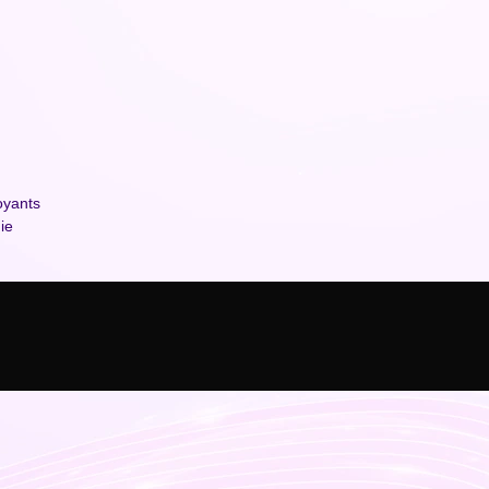
oyants
ie